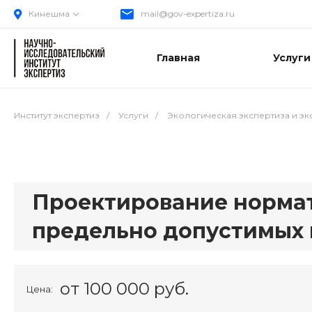
Кинешма
mail@gov-expertiza.ru
Главная
Услуги
Институт экспертиз
/
Услуги
/
Экологическая экспертиза и э
Проектирование норма
предельно допустимых
от 100 000 руб.
Цена: