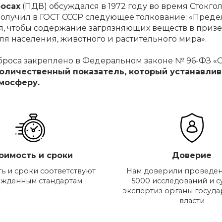
осах
(ПДВ) обсуждался в 1972 году во время Сток
олучил в ГОСТ СССР следующее толкование: «Предел
я, чтобы содержание загрязняющих веществ в призе
я населения, животного и растительного мира».
оса закреплено в Федеральном законе № 96-ФЗ «Об
количественный показатель, который устанавли
мосферу.
оимость и сроки
Доверие
ь и сроки соответствуют
Нам доверили проведен
ржденным стандартам
5000 исследований и 
экспертиз органы госуд
власти