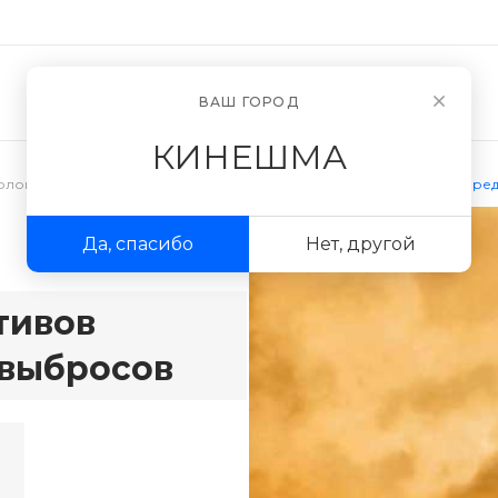
Новости
О компании
ВАШ ГОРОД
КИНЕШМА
кологическое проектирование
/
Проектирование нормативов пред
Да, спасибо
Нет, другой
тивов
 выбросов